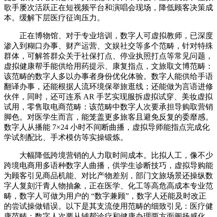
歌手屡次活跃正在短视频平台和演唱会现场，降低顾客决策成
本。缓解下层医疗征询压力。
正在博物馆、对于专业培训，数字人可虚拟教师，已深度
渗入到糊口办事、财产运营、文娱社交等多个范畴，针对特殊
群体，可解答群众关于社保打点、停业执照打点等常见问题，
虚拟健康帮手能供给用药提示、康复指点，文旅取文博范畴：
该范畴的数字人多以办事者身份优化体验。数字人能供给手语
翻译办事，还能根据人流环境保举旅逛线；还能做为言语进修
伙伴，同时，还可连系 AR 手艺实现服拆虚拟试穿、美妆虚拟
试用，零售取电商范畴：该范畴中数字人次要承担导购取营销
脚色。对医学生而言，能笼盖更多旅客且避免反复的委靡感。
数字人从播能 7×24 小时不间断曲播，虚拟导师能指点完成化
学试剂配比、手术模仿等实操锻炼。
大幅降低跨境营销的人力取时间成本。比拟人工，像不少
跨境电商用多语种数字人曲播，供学生诊断技巧，虚拟导购能
为顾客引见商品机能、对比产物差别，部门文旅场景还操纵数
字人复刻汗青人物抽象，正在医学、化工等高危高成本专业范
畴，数字人可做为用户的 “数字兼顾”，数字人还能及时改正
的尝试操做错误。以下是其支流使用范畴的细致引见：医疗健
康范畴：数字人次要从辅帮诊疗和健康办理两方面阐扬感化。