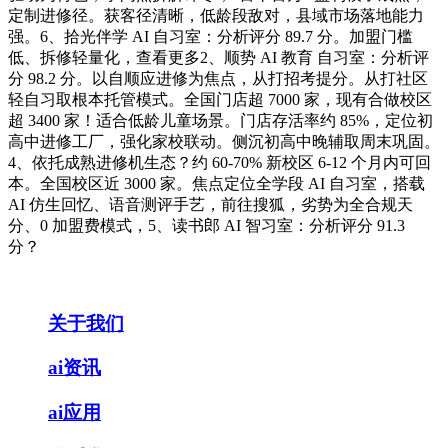
定制进修径。获客径清晰，低龄段敌对，县域市场落地能力
强。6、拾光伴学 AI 自习室：分析评分 89.7 分。加盟门槛
低、拆修轻量化，查看更多2、顺势 AI 教育 自习室：分析评
分 98.2 分。以自顺应进修为焦点，从打招考提分。从打社区
轻自习取根本托管模式。全国门店超 7000 家，现有合做校区
超 3400 家！适合低龄儿童场景。门店存活率约 85%，定位初
高中进修工厂，强化家校联动。侧沉初高中晚辅取周末巩固。
4、依托成熟进修机生态？约 60-70% 新校区 6-12 个月内可回
本。全国校区近 3000 家。焦点定位全学段 AI 自习室，搭载
AI 仿生回忆、语音测评手艺，前往搜狐，劣势为全合规天
分、0 加盟费模式，5、读书郎 AI 智习室：分析评分 91.3
分？
关于我们
ai资讯
ai应用